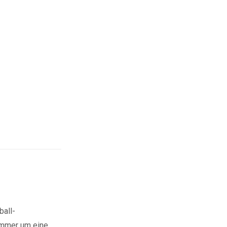
ball-
 immer um eine