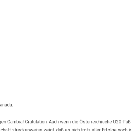
Kanada.
gen Gambia! Gratulation. Auch wenn die Österreichische U20-Fuß
haft streckenweise zeigt, daß es sich trotz aller Erfolge noch