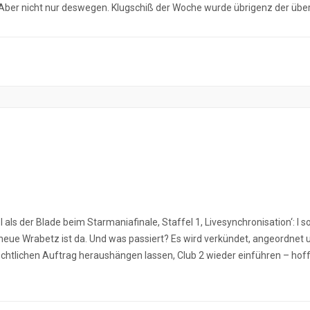
er nicht nur deswegen. Klugschiß der Woche wurde übrigenz der über 
 als der Blade beim Starmaniafinale, Staffel 1, Livesynchronisation‘: I 
ue Wrabetz ist da. Und was passiert? Es wird verkündet, angeordnet und
h-Rechtlichen Auftrag heraushängen lassen, Club 2 wieder einführen – hof